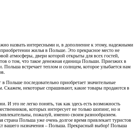
можно назвать интересными и, в дополнение к этому, надежными
о приобретении жилья в Польше
. Это прекрасное место не
овой атмосферы, двери которой открыты для всех гостей,
йтов о том, что такое денежная единица Польши. Приезжих в
. Польша встречает теплом и солнцем, которое улыбается нам
ов.
нг в Польше последовательно приобретает значительные
м. Скажем, некоторые спрашивают, какие товары продаются в
 И это не легко понять, так как здесь есть возможность
ственников, которых интересует не только шопинг, но и
привлекательны, пожалуй, именно своим разнообразием.
ая страна Польша уже очень долгое время привлекает туристов
ункт вашего назначения – Польша. Прекрасный выбор! Польша