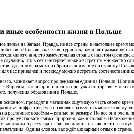
и иные особенности жизни в Польше
ое жилье на Западе. Правда, не все страны в настоящее время 
 побывав в Польше в качестве туристов, начинают размышлять 
егодняшнего дня, это замечательная страна с налетом средневек
е случайно, что в сети интернет можно встретить множество са
истов. Для примера можно обратить внимание на столицу Польши
 для нас привычек и повсюду можно встретить соотечественник
жде всего, возникает вопрос про денежная единица Польши. Шопи
. Впрочем, это не просто просто прогулки по торговым центра
ть получения образования в Польше.
 основном, проводят в магазинах ощутимую часть своего времени.
азвитая инфраструктура позволяет разместить множество путеше
 на различные водоёмы – разные по размеру. Но все они очень 
ак прочувствовать связь с природой, как в Польше. Великолепн
а Польши можно рассуждать еще очень много. Итак, в этот раз п
впечатления. Одним словом, вас ждёт шикарный отдых в стране.