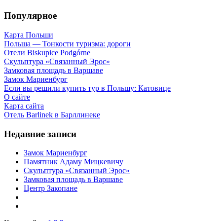
Популярное
Карта Польши
Польша — Тонкости туризма: дороги
Отели Biskupice Podgórne
Скульптура «Связанный Эрос»
Замковая площадь в Варшаве
Замок Мариенбург
Если вы решили купить тур в Польшу: Катовице
О сайте
Карта сайта
Отель Barlinek в Барллинеке
Недавние записи
Замок Мариенбург
Памятник Адаму Мицкевичу
Скульптура «Связанный Эрос»
Замковая площадь в Варшаве
Центр Закопане