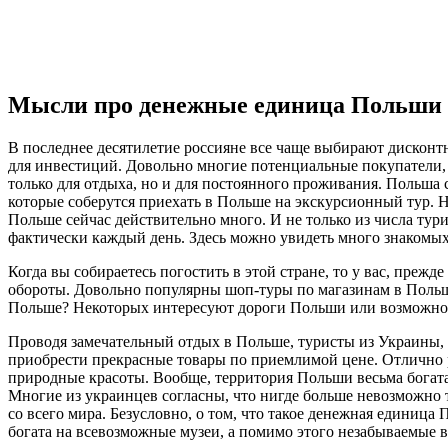
Мысли про денежные единица Польши 
В последнее десятилетие россияне все чаще выбирают дисконтн
для инвестиций. Довольно многие потенциальные покупатели,
только для отдыха, но и для постоянного проживания. Польша с
которые соберутся приехать в Польше на экскурсионный тур. Н
Польше сейчас действительно много. И не только из числа тур
фактически каждый день. Здесь можно увидеть много знакомых
Когда вы собираетесь погостить в этой стране, то у вас, пре
обороты. Довольно популярны шоп-туры по магазинам в Польше
Польше? Некоторых интересуют дороги Польши или возможнос
Проводя замечательный отдых в Польше, туристы из Украины, в
приобрести прекрасные товары по приемлимой цене. Отлично р
природные красоты. Вообще, территория Польши весьма богата
Многие из украинцев согласны, что нигде больше невозможно т
со всего мира. Безусловно, о том, что такое денежная единиц
богата на всевозможные музеи, а помимо этого незабываемые 