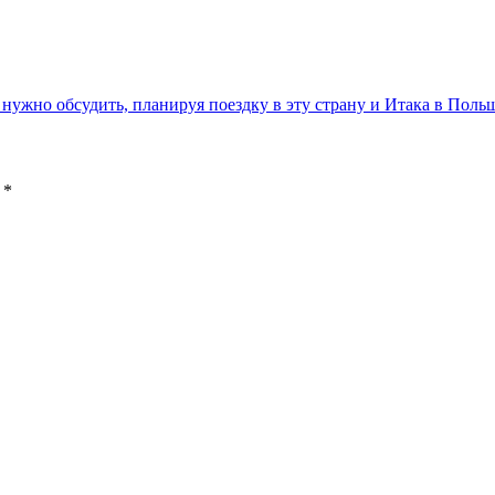
 нужно обсудить, планируя поездку в эту страну и Итака в Пол
ы
*