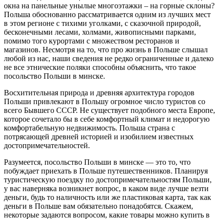
окна на панельные унылые многоэтажки – на горные склоны?
Польша обоснованно рассматривается одним из лучших мест
в этом регионе с тихими уголками, с сказочной природой,
бесконечными лесами, холмами, живописными парками,
помимо того курортами с множеством ресторанов и
магазинов. Несмотря на то, что про жизнь в Польше слышал
любой из нас, наши сведения не редко ограниченные и далеко
не все этнические поляки способны объяснить, что такое
посольство Польши в минске.
Восхитительная природа и древняя архитектура городов
Польши привлекают в Польшу огромное число туристов со
всего Бывшего СССР. Не существует подобного места Европе,
которое сочетало бы в себе комфортный климат и недорогую
комфортабельную недвижимость. Польша страна с
потрясающей древней историей и изобилием известных
достопримечательностей.
Разумеется, посольство Польши в минске — это то, что
побуждает приехать в Польше путешественников. Планируя
туристическую поездку по достопримечательностям Польши,
у вас наверняка возникнет вопрос, в каком виде лучше везти
деньги, будь то наличность или же пластиковая карта, так как
деньги в Польше вам обязательно понадобятся. Скажем,
некоторые задаются вопросом, какие товары можно купить в