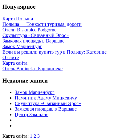
Популярное
Карта Польши
Польша — Тонкости туризма: дороги
Отели Biskupice Podgórne
Скульптура «Связанный Эрос»
Замковая площадь в Варшаве
Замок Мариенбург
Если вы решили купить тур в Польшу: Катовице
О сайте
Карта сайта
Отель Barlinek в Барллинеке
Недавние записи
Замок Мариенбург
Памятник Адаму Мицкевичу
Скульптура «Связанный Эрос»
Замковая площадь в Варшаве
Центр Закопане
Карта сайта:
1
2
3