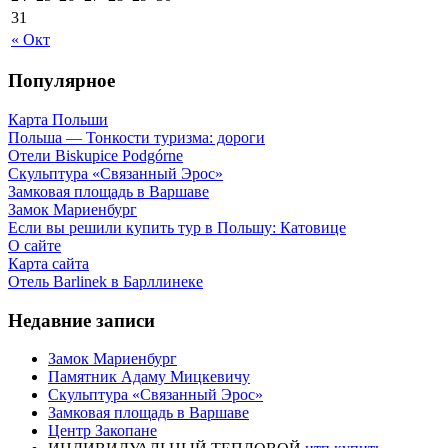
31
« Окт
Популярное
Карта Польши
Польша — Тонкости туризма: дороги
Отели Biskupice Podgórne
Скульптура «Связанный Эрос»
Замковая площадь в Варшаве
Замок Мариенбург
Если вы решили купить тур в Польшу: Катовице
О сайте
Карта сайта
Отель Barlinek в Барллинеке
Недавние записи
Замок Мариенбург
Памятник Адаму Мицкевичу
Скульптура «Связанный Эрос»
Замковая площадь в Варшаве
Центр Закопане