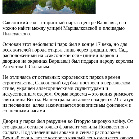
Саксонский сад – старинный парк в центре Варшавы, его
можно найти между улицей Маршалковской и площадью
Пилсудского
.
Основан этот небольшой парк был в конце 17 века, но для
всех жителей города открыт лишь через тридцать лет. Сад,
расположенный на «саксонской оси» (линии парков и
дворцов на окраинах Варшавы) был подарен народу королем
Августом II Сильным.
Не отличаясь от остальных королевских парков времен
строительства, Саксонский сад был построен в версальском
стиле, украшен аллегорическими скульптурами и
искусственным озером. Форма водоема – это копия римского
святилища Весты. На центральной аллее находится 21 статуя
из песчаника, аллея заканчивается живописным фонтаном и
солнечными часами.
Дворец у парка был разрушен во Вторую мировую войну. От
его аркады остался только фрагмент могилы Неизвестного
солдата. Под уцелевшими арками и сейчас расположен
Вечный огонь, возле которого каждый день сменяется караул.