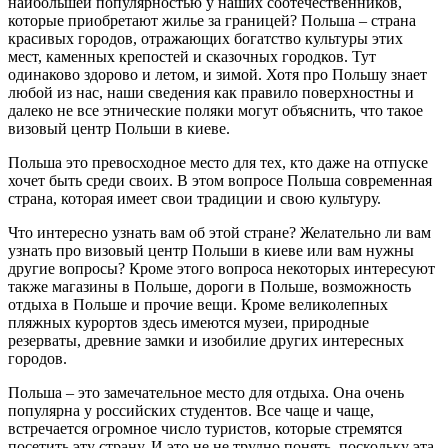
наибольшей популярностью у наших соотечественников
,
которые приобретают жилье за границей? Польша – страна
красивых городов, отражающих богатство культуры этих
мест, каменных крепостей и сказочных городков. Тут
одинаково здорово и летом, и зимой. Хотя про Польшу знает
любой из нас, наши сведения как правило поверхностны и
далеко не все этнические поляки могут объяснить, что такое
визовый центр Польши в киеве.
Польша это превосходное место для тех, кто даже на отпуске
хочет быть среди своих. В этом вопросе Польша современная
страна, которая имеет свои традиции и свою культуру.
Что интересно узнать вам об этой стране? Желательно ли вам
узнать про визовый центр Польши в киеве или вам нужны
другие вопросы? Кроме этого вопроса некоторых интересуют
также магазины в Польше, дороги в Польше, возможность
отдыха в Польше и прочие вещи. Кроме великолепных
пляжных курортов здесь имеются музеи, природные
резерваты, древние замки и изобилие других интересных
городов.
Польша – это замечательное место для отдыха. Она очень
популярна у российских студентов. Все чаще и чаще,
встречается огромное число туристов, которые стремятся
посетить эту страну. И это не не трудно понять, поскольку эта