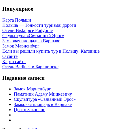
Популярное
Карта Польши
Польша — Тонкости туризма: дороги
Отели Biskupice Podgórne
Скульптура «Связанный Эрос»
Замковая площадь в Варшаве
Замок Мариенбург
Если вы решили купить тур в Польшу: Катовице
О сайте
Карта сайта
Отель Barlinek в Барллинеке
Недавние записи
Замок Мариенбург
Памятник Адаму Мицкевичу
Скульптура «Связанный Эрос»
Замковая площадь в Варшаве
Центр Закопане