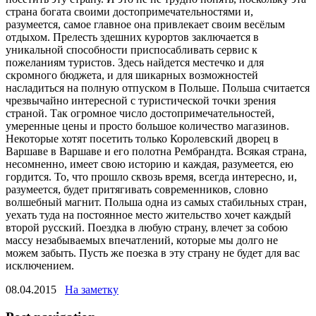
страна богата своими достопримечательностями и,
разумеется, самое главное она привлекает своим весёлым
отдыхом. Прелесть здешних курортов заключается в
уникальной способности приспосабливать сервис к
пожеланиям туристов. Здесь найдется местечко и для
скромного бюджета, и для шикарных возможностей
насладиться на полную отпуском в Польше. Польша считается
чрезвычайно интересной с туристической точки зрения
страной. Так огромное число достопримечательностей,
умеренные цены и просто большое количество магазинов.
Некоторые хотят посетить только Королевский дворец в
Варшаве в Варшаве и его полотна Рембрандта. Всякая страна,
несомненно, имеет свою историю и каждая, разумеется, ею
гордится. То, что прошло сквозь время, всегда интересно, и,
разумеется, будет притягивать современников, словно
волшебный магнит. Польша одна из самых стабильных стран,
уехать туда на постоянное место жительство хочет каждый
второй русский. Поездка в любую страну, влечет за собою
массу незабываемых впечатлений, которые мы долго не
можем забыть. Пусть же поезка в эту страну не будет для вас
исключением.
08.04.2015
На заметку