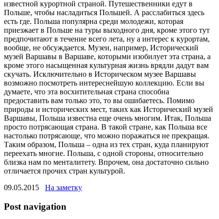
известной курортной страной. Путешественники едут в
Польше, чтобы насладиться Польшей. А расслабиться здесь
есть где. Польша популярна среди молодежи, которая
приезжает в Польше на туры выходного дня, кроме этого тут
предпочитают в течение всего лета, ну а интерес к курортам,
вообще, не обсуждается. Музеи, например, Исторический
музей Варшавы в Варшаве, которыми изобилует эта страна, а
кроме этого насыщенная культурная жизнь врядли дадут вам
скучать. Исключительно в Историческом музее Варшавы
возможно посмотреть интереснейшую коллекцию. Если вы
думаете, что эта восхитительная страна способна
предоставить вам только это, то вы ошибаетесь. Помимо
природы и исторических мест, таких как Исторический музей
Варшавы, Польша известна еще очень многим. Итак, Польша
просто потрясающая страна. В такой стране, как Польша все
настолько потрясающе, что можно поражаться не прекращая.
Таким образом, Польша – одна из тех стран, куда планируют
переехать многие. Польша, с одной стороны, относительно
близка нам по менталитету. Впрочем, она достаточно сильно
отличается прочих стран культурой.
09.05.2015
На заметку
Post navigation