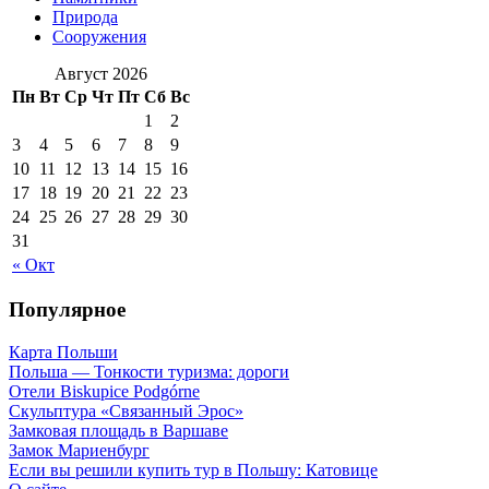
Природа
Сооружения
Август 2026
Пн
Вт
Ср
Чт
Пт
Сб
Вс
1
2
3
4
5
6
7
8
9
10
11
12
13
14
15
16
17
18
19
20
21
22
23
24
25
26
27
28
29
30
31
« Окт
Популярное
Карта Польши
Польша — Тонкости туризма: дороги
Отели Biskupice Podgórne
Скульптура «Связанный Эрос»
Замковая площадь в Варшаве
Замок Мариенбург
Если вы решили купить тур в Польшу: Катовице