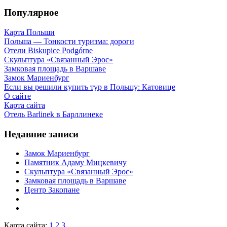
Популярное
Карта Польши
Польша — Тонкости туризма: дороги
Отели Biskupice Podgórne
Скульптура «Связанный Эрос»
Замковая площадь в Варшаве
Замок Мариенбург
Если вы решили купить тур в Польшу: Катовице
О сайте
Карта сайта
Отель Barlinek в Барллинеке
Недавние записи
Замок Мариенбург
Памятник Адаму Мицкевичу
Скульптура «Связанный Эрос»
Замковая площадь в Варшаве
Центр Закопане
Карта сайта:
1
2
3