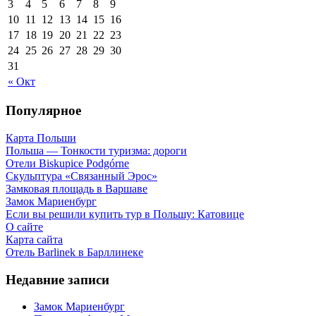
3
4
5
6
7
8
9
10
11
12
13
14
15
16
17
18
19
20
21
22
23
24
25
26
27
28
29
30
31
« Окт
Популярное
Карта Польши
Польша — Тонкости туризма: дороги
Отели Biskupice Podgórne
Скульптура «Связанный Эрос»
Замковая площадь в Варшаве
Замок Мариенбург
Если вы решили купить тур в Польшу: Катовице
О сайте
Карта сайта
Отель Barlinek в Барллинеке
Недавние записи
Замок Мариенбург