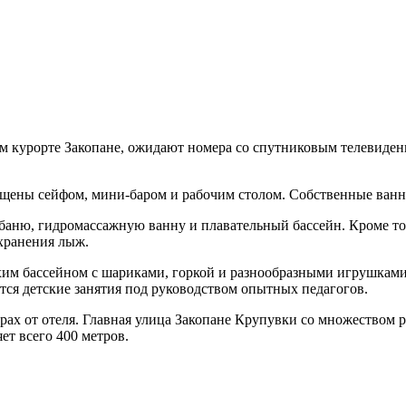
ом курорте Закопане, ожидают номера со спутниковым телевидени
нащены сейфом, мини-баром и рабочим столом. Собственные ван
ю баню, гидромассажную ванну и плавательный бассейн. Кроме т
хранения лыж.
ухим бассейном с шариками, горкой и разнообразными игрушками
тся детские занятия под руководством опытных педагогов.
ах от отеля. Главная улица Закопане Крупувки со множеством ре
т всего 400 метров.