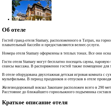
Об отеле
Гостей гранд-отеля Stamary, расположенного в Татрах, на горн
плавательный бассейн и предоставляются велнес-услуги.
Номера отеля Stamary оформлены в теплых тонах. Все они ос
Гости отеля Stamary могут бесплатно посещать сауны, парову
сеансы массажа. В распоряжении гостей также помещение для 
В отеле оборудована двухэтажная детская игровая комната с с
мультфильмы. В период праздников и отпусков в отеле проводя
Железнодорожный вокзал Закопане расположен всего в 290 метр
Расстояние до ближайшего горнолыжного подъемника составляе
Краткое описание отеля