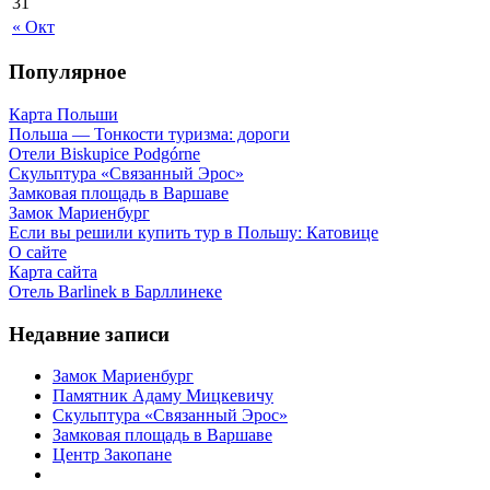
31
« Окт
Популярное
Карта Польши
Польша — Тонкости туризма: дороги
Отели Biskupice Podgórne
Скульптура «Связанный Эрос»
Замковая площадь в Варшаве
Замок Мариенбург
Если вы решили купить тур в Польшу: Катовице
О сайте
Карта сайта
Отель Barlinek в Барллинеке
Недавние записи
Замок Мариенбург
Памятник Адаму Мицкевичу
Скульптура «Связанный Эрос»
Замковая площадь в Варшаве
Центр Закопане