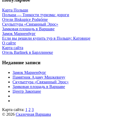
Карта Польши
Польша — Тонкости туризма: дороги
Отели Biskupice Podgórne
Скульптура «Связанный Эрос»
Замковая площадь в Варшаве
Замок Мариенбург
Если вы решили купить тур в Польшу: Катовице
О сайте
Карта сайта
Отель Barlinek в Барллинеке
Недавние записи
Замок Мариенбург
Памятник Адаму Мицкевичу
Скульптура «Связанный Эрос»
Замковая площадь в Варшаве
Центр Закопане
Карта сайта:
1
2
3
© 2026
Сказочная Варшава