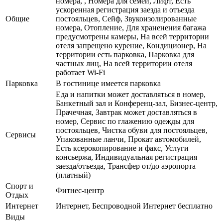
номера, , Номера для семей, Лифт, Есть
ускоренная регистрация заезда и отъезда
Общие
постояльцев, Сейф, Звукоизолированные
номера, Отопление, Для храненения багажа
предусмотрены камеры, На всей территории
отеля запрещено курение, Кондиционер, На
территории есть парковка, Парковка для
частных лиц, На всей территории отеля
работает Wi-Fi
Парковка
В гостинице имеется парковка
Еда и напитки может доставляться в номер,
Банкетный зал и Конференц-зал, Бизнес-центр,
Прачечная, Завтрак может доставляться в
номер, Сервис по глажению одежды для
постояльцев, Чистка обуви для постояльцев,
Сервисы
Упакованные ланчи, Прокат автомобилей,
Есть ксерокопирование и факс, Услуги
консьержа, Индивидуальная регистрация
заезда/отъезда, Трансфер от/до аэропорта
(платный)
Спорт и
Фитнес-центр
Отдых
Интернет
Интернет, Беспроводной Интернет бесплатно
Виды