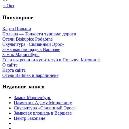
« Окт
Популярное
Карта Польши
Польша — Тонкости туризма: дороги
Отели Biskupice Podgórne
Скульптура «Связанный Эрос»
Замковая площадь в Варшаве
Замок Мариенбург
Если вы решили купить тур в Польшу: Катовице
О сайте
Карта сайта
Отель Barlinek в Барллинеке
Недавние записи
Замок Мариенбург
Памятник Адаму Мицкевичу
Скульптура «Связанный Эрос»
Замковая площадь в Варшаве
Центр Закопане