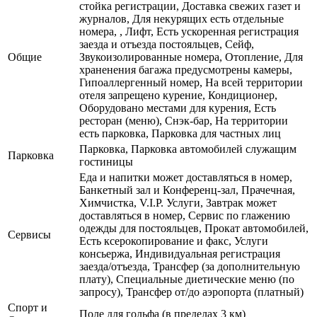
стойка регистрации, Доставка свежих газет и
журналов, Для некурящих есть отдельные
номера, , Лифт, Есть ускоренная регистрация
заезда и отъезда постояльцев, Сейф,
Общие
Звукоизолированные номера, Отопление, Для
храненения багажа предусмотрены камеры,
Гипоаллергенный номер, На всей территории
отеля запрещено курение, Кондиционер,
Оборудовано местами для курения, Есть
ресторан (меню), Снэк-бар, На территории
есть парковка, Парковка для частных лиц
Парковка, Парковка автомобилей служащим
Парковка
гостиницы
Еда и напитки может доставляться в номер,
Банкетный зал и Конференц-зал, Прачечная,
Химчистка, V.I.P. Услуги, Завтрак может
доставляться в номер, Сервис по глажению
одежды для постояльцев, Прокат автомобилей,
Сервисы
Есть ксерокопирование и факс, Услуги
консьержа, Индивидуальная регистрация
заезда/отъезда, Трансфер (за дополнительную
плату), Специальные диетические меню (по
запросу), Трансфер от/до аэропорта (платный)
Спорт и
Поле для гольфа (в пределах 3 км)