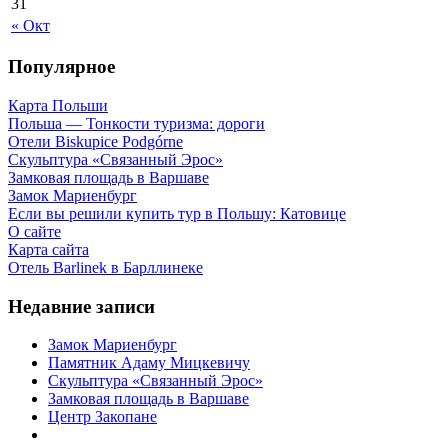
31
« Окт
Популярное
Карта Польши
Польша — Тонкости туризма: дороги
Отели Biskupice Podgórne
Скульптура «Связанный Эрос»
Замковая площадь в Варшаве
Замок Мариенбург
Если вы решили купить тур в Польшу: Катовице
О сайте
Карта сайта
Отель Barlinek в Барллинеке
Недавние записи
Замок Мариенбург
Памятник Адаму Мицкевичу
Скульптура «Связанный Эрос»
Замковая площадь в Варшаве
Центр Закопане