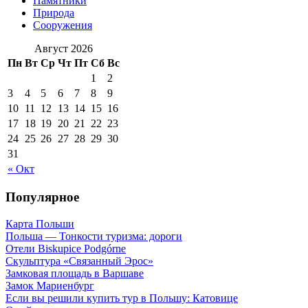
Памятники
Природа
Сооружения
Август 2026
Пн
Вт
Ср
Чт
Пт
Сб
Вс
1
2
3
4
5
6
7
8
9
10
11
12
13
14
15
16
17
18
19
20
21
22
23
24
25
26
27
28
29
30
31
« Окт
Популярное
Карта Польши
Польша — Тонкости туризма: дороги
Отели Biskupice Podgórne
Скульптура «Связанный Эрос»
Замковая площадь в Варшаве
Замок Мариенбург
Если вы решили купить тур в Польшу: Катовице