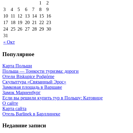
1
2
3
4
5
6
7
8
9
10
11
12
13
14
15
16
17
18
19
20
21
22
23
24
25
26
27
28
29
30
31
« Окт
Популярное
Карта Польши
Польша — Тонкости туризма: дороги
Отели Biskupice Podgórne
Скульптура «Связанный Эрос»
Замковая площадь в Варшаве
Замок Мариенбург
Если вы решили купить тур в Польшу: Катовице
О сайте
Карта сайта
Отель Barlinek в Барллинеке
Недавние записи