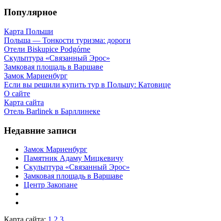
Популярное
Карта Польши
Польша — Тонкости туризма: дороги
Отели Biskupice Podgórne
Скульптура «Связанный Эрос»
Замковая площадь в Варшаве
Замок Мариенбург
Если вы решили купить тур в Польшу: Катовице
О сайте
Карта сайта
Отель Barlinek в Барллинеке
Недавние записи
Замок Мариенбург
Памятник Адаму Мицкевичу
Скульптура «Связанный Эрос»
Замковая площадь в Варшаве
Центр Закопане
Карта сайта:
1
2
3