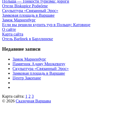
Польша — Тонкости туризма: дороги
Отели Biskupice Podgórne
Скульптура «Связанный Эрос»
Замковая площадь в Варшаве
Замок Мариенбург
Если вы решили купить тур в Польшу: Катовице
О сайте
Карта сайта
Отель Barlinek в Барллинеке
Недавние записи
Замок Мариенбург
Памятник Адаму Мицкевичу
Скульптура «Связанный Эрос»
Замковая площадь в Варшаве
Центр Закопане
Карта сайта:
1
2
3
© 2026
Сказочная Варшава