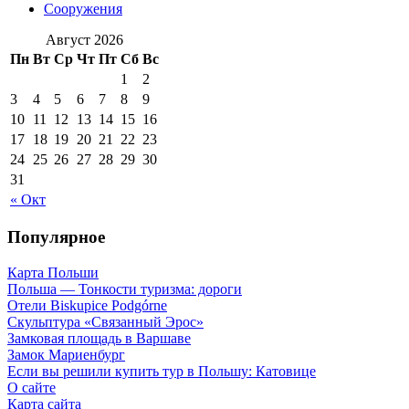
Сооружения
Август 2026
Пн
Вт
Ср
Чт
Пт
Сб
Вс
1
2
3
4
5
6
7
8
9
10
11
12
13
14
15
16
17
18
19
20
21
22
23
24
25
26
27
28
29
30
31
« Окт
Популярное
Карта Польши
Польша — Тонкости туризма: дороги
Отели Biskupice Podgórne
Скульптура «Связанный Эрос»
Замковая площадь в Варшаве
Замок Мариенбург
Если вы решили купить тур в Польшу: Катовице
О сайте
Карта сайта