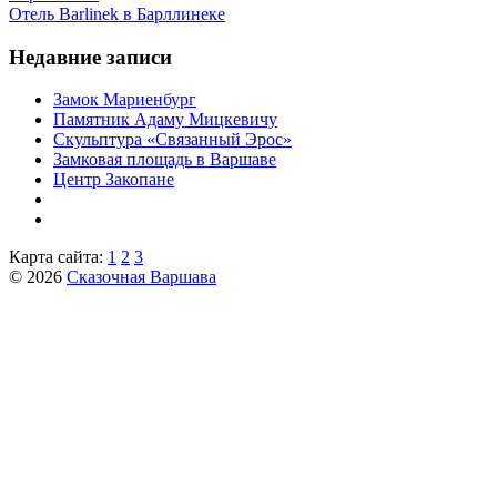
Отель Barlinek в Барллинеке
Недавние записи
Замок Мариенбург
Памятник Адаму Мицкевичу
Скульптура «Связанный Эрос»
Замковая площадь в Варшаве
Центр Закопане
Карта сайта:
1
2
3
© 2026
Сказочная Варшава