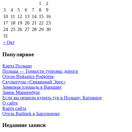
1
2
3
4
5
6
7
8
9
10
11
12
13
14
15
16
17
18
19
20
21
22
23
24
25
26
27
28
29
30
31
« Окт
Популярное
Карта Польши
Польша — Тонкости туризма: дороги
Отели Biskupice Podgórne
Скульптура «Связанный Эрос»
Замковая площадь в Варшаве
Замок Мариенбург
Если вы решили купить тур в Польшу: Катовице
О сайте
Карта сайта
Отель Barlinek в Барллинеке
Недавние записи