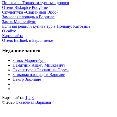
Польша — Тонкости туризма: дороги
Отели Biskupice Podgórne
Скульптура «Связанный Эрос»
Замковая площадь в Варшаве
Замок Мариенбург
Если вы решили купить тур в Польшу: Катовице
О сайте
Карта сайта
Отель Barlinek в Барллинеке
Недавние записи
Замок Мариенбург
Памятник Адаму Мицкевичу
Скульптура «Связанный Эрос»
Замковая площадь в Варшаве
Центр Закопане
Карта сайта:
1
2
3
© 2026
Сказочная Варшава