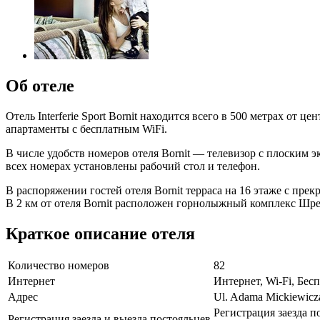
Об отеле
Отель Interferie Sport Bornit находится всего в 500 метрах о
апартаменты с бесплатным WiFi.
В числе удобств номеров отеля Bornit — телевизор с плоским 
всех номерах установлены рабочий стол и телефон.
В распоряжении гостей отеля Bornit терраса на 16 этаже с прек
В 2 км от отеля Bornit расположен горнолыжный комплекс Шрен
Краткое описание отеля
Количество номеров
82
Интернет
Интернет, Wi-Fi, Бе
Адрес
Ul. Adama Mickiewicz
Регистрация заезда п
Регистрация заезда и выезда постояльцев