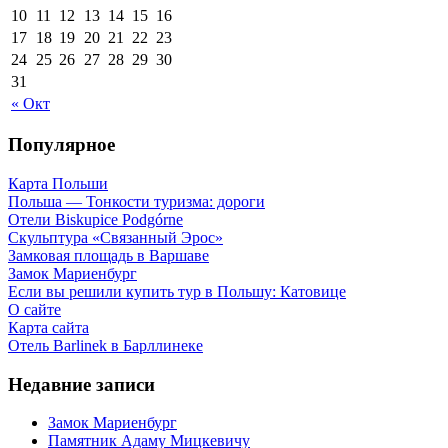
10
11
12
13
14
15
16
17
18
19
20
21
22
23
24
25
26
27
28
29
30
31
« Окт
Популярное
Карта Польши
Польша — Тонкости туризма: дороги
Отели Biskupice Podgórne
Скульптура «Связанный Эрос»
Замковая площадь в Варшаве
Замок Мариенбург
Если вы решили купить тур в Польшу: Катовице
О сайте
Карта сайта
Отель Barlinek в Барллинеке
Недавние записи
Замок Мариенбург
Памятник Адаму Мицкевичу