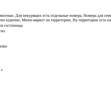
вотные, Для некурящих есть отдельные номера, Номера для сем
ено курение, Мини-маркет на территории, На территории есть па
им гостиницы
тно
estro
ы
*