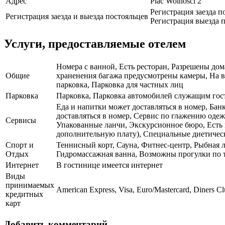
Адрес
Plac Wolnosci 2
Регистрация заезда п
Регистрация заезда и выезда постояльцев
Регистрация выезда п
Услуги, предоставляемые отелем
Номера с ванной, Есть ресторан, Разрешены дом
Общие
храненения багажа предусмотрены камеры, На вс
парковка, Парковка для частных лиц
Парковка
Парковка, Парковка автомобилей служащим го
Еда и напитки может доставляться в номер, Банк
доставляться в номер, Сервис по глажению одеж
Сервисы
Упакованные ланчи, Экскурсионное бюро, Есть к
дополнительную плату), Специальные диетическ
Спорт и
Теннисный корт, Сауна, Фитнес-центр, Рыбная л
Отдых
Гидромассажная ванна, Возможны прогулки по т
Интернет
В гостинице имеется интернет
Виды
принимаемых
American Express, Visa, Euro/Mastercard, Diners C
кредитных
карт
Добавить комментарий