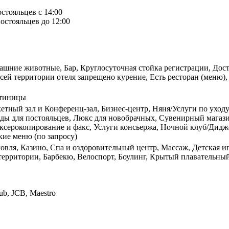
остояльцев с 14:00
остояльцев до 12:00
ашние животные, Бар, Круглосуточная стойка регистрации, Дост
ей территории отеля запрещено курение, Есть ресторан (меню), 
стиницы
етный зал и Конференц-зал, Бизнес-центр, Няня/Услуги по уходу 
ды для постояльцев, Люкс для новобрачных, Сувенирный магазин
серокопирование и факс, Услуги консьержа, Ночной клуб/Диджей
ие меню (по запросу)
овля, Казино, Спа и оздоровительный центр, Массаж, Детская и
ерритории, Барбекю, Велоспорт, Боулинг, Крытый плавательный 
lub, JCB, Maestro