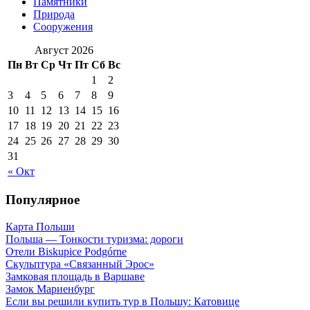
Памятники
Природа
Сооружения
Август 2026
Пн
Вт
Ср
Чт
Пт
Сб
Вс
1
2
3
4
5
6
7
8
9
10
11
12
13
14
15
16
17
18
19
20
21
22
23
24
25
26
27
28
29
30
31
« Окт
Популярное
Карта Польши
Польша — Тонкости туризма: дороги
Отели Biskupice Podgórne
Скульптура «Связанный Эрос»
Замковая площадь в Варшаве
Замок Мариенбург
Если вы решили купить тур в Польшу: Катовице