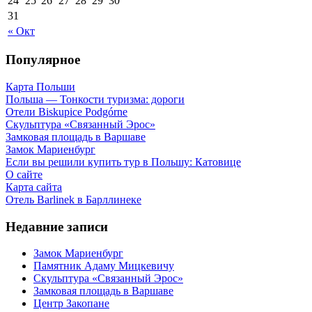
24
25
26
27
28
29
30
31
« Окт
Популярное
Карта Польши
Польша — Тонкости туризма: дороги
Отели Biskupice Podgórne
Скульптура «Связанный Эрос»
Замковая площадь в Варшаве
Замок Мариенбург
Если вы решили купить тур в Польшу: Катовице
О сайте
Карта сайта
Отель Barlinek в Барллинеке
Недавние записи
Замок Мариенбург
Памятник Адаму Мицкевичу
Скульптура «Связанный Эрос»
Замковая площадь в Варшаве
Центр Закопане