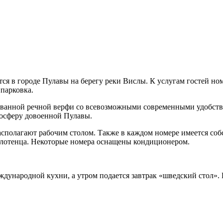
тся в городе Пулавы на берегу реки Вислы. К услугам гостей но
 парковка.
ированной речной верфи со всевозможными современными удобс
мосферу довоенной Пулавы.
сполагают рабочим столом. Также в каждом номере имеется собс
олотенца. Некоторые номера оснащены кондиционером.
ждународной кухни, а утром подается завтрак «шведский стол».