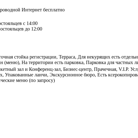
спроводной Интернет бесплатно
остояльцев с 14:00
остояльцев до 12:00
точная стойка регистрации, Терраса, Для некурящих есть отдель
 (меню), На территории есть парковка, Парковка для частных ли
кетный зал и Конференц-зал, Бизнес-центр, Прачечная, V.I.P. Ус
х, Упакованные ланчи, Экскурсионное бюро, Есть ксерокопиров
ические меню (по запросу)