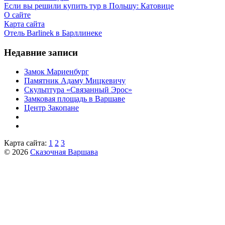
Если вы решили купить тур в Польшу: Катовице
О сайте
Карта сайта
Отель Barlinek в Барллинеке
Недавние записи
Замок Мариенбург
Памятник Адаму Мицкевичу
Скульптура «Связанный Эрос»
Замковая площадь в Варшаве
Центр Закопане
Карта сайта:
1
2
3
© 2026
Сказочная Варшава