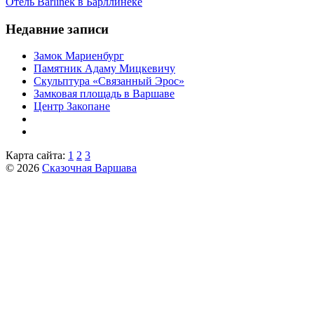
Отель Barlinek в Барллинеке
Недавние записи
Замок Мариенбург
Памятник Адаму Мицкевичу
Скульптура «Связанный Эрос»
Замковая площадь в Варшаве
Центр Закопане
Карта сайта:
1
2
3
© 2026
Сказочная Варшава