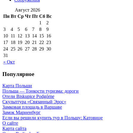
Август 2026
Пн
Вт
Ср
Чт
Пт
Сб
Вс
1
2
3
4
5
6
7
8
9
10
11
12
13
14
15
16
17
18
19
20
21
22
23
24
25
26
27
28
29
30
31
« Окт
Популярное
Карта Польши
Польша — Тонкости туризма: дороги
Отели Biskupice Podgórne
Скульптура «Связанный Эрос»
Замковая площадь в Варшаве
Замок Мариенбург
Если вы решили купить тур в Польшу: Катовице
О сайте
Карта сайта