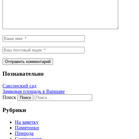
Познавательно
Саксонский сад
Замковая площадь в Варшаве
Поиск
Рубрики
На заметку
Памятники
Природа
Сооружения