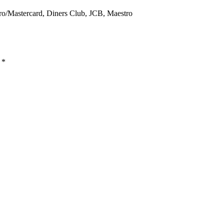
ro/Mastercard, Diners Club, JCB, Maestro
ы
*