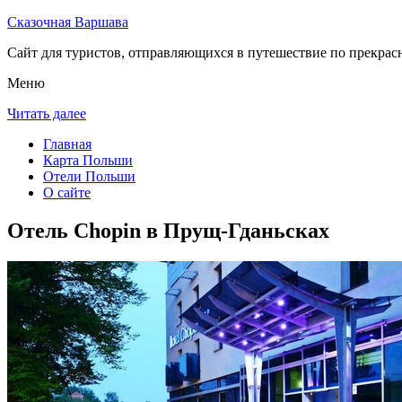
Сказочная Варшава
Сайт для туристов, отправляющихся в путешествие по прекрас
Меню
Читать далее
Главная
Карта Польши
Отели Польши
О сайте
Отель Chopin в Прущ-Гданьсках