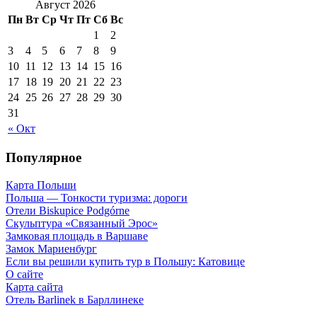
Август 2026
Пн
Вт
Ср
Чт
Пт
Сб
Вс
1
2
3
4
5
6
7
8
9
10
11
12
13
14
15
16
17
18
19
20
21
22
23
24
25
26
27
28
29
30
31
« Окт
Популярное
Карта Польши
Польша — Тонкости туризма: дороги
Отели Biskupice Podgórne
Скульптура «Связанный Эрос»
Замковая площадь в Варшаве
Замок Мариенбург
Если вы решили купить тур в Польшу: Катовице
О сайте
Карта сайта
Отель Barlinek в Барллинеке