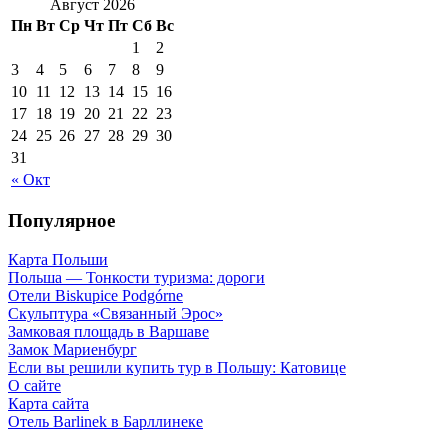
Август 2026
Пн
Вт
Ср
Чт
Пт
Сб
Вс
1
2
3
4
5
6
7
8
9
10
11
12
13
14
15
16
17
18
19
20
21
22
23
24
25
26
27
28
29
30
31
« Окт
Популярное
Карта Польши
Польша — Тонкости туризма: дороги
Отели Biskupice Podgórne
Скульптура «Связанный Эрос»
Замковая площадь в Варшаве
Замок Мариенбург
Если вы решили купить тур в Польшу: Катовице
О сайте
Карта сайта
Отель Barlinek в Барллинеке