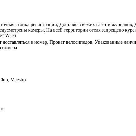
суточная стойка регистрации, Доставка свежих газет и журналов
едусмотрены камеры, На всей территории отеля запрещено курен
ет Wi-Fi
т доставляться в номер, Прокат велосипедов, Упакованные ланч
а номера
Club, Maestro
ы
*