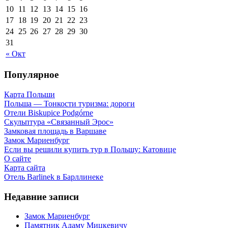
10
11
12
13
14
15
16
17
18
19
20
21
22
23
24
25
26
27
28
29
30
31
« Окт
Популярное
Карта Польши
Польша — Тонкости туризма: дороги
Отели Biskupice Podgórne
Скульптура «Связанный Эрос»
Замковая площадь в Варшаве
Замок Мариенбург
Если вы решили купить тур в Польшу: Катовице
О сайте
Карта сайта
Отель Barlinek в Барллинеке
Недавние записи
Замок Мариенбург
Памятник Адаму Мицкевичу