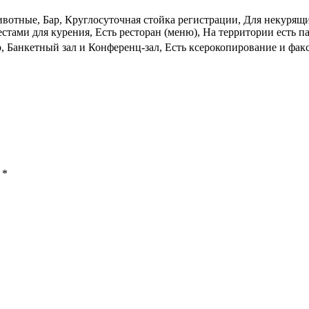
отные, Бар, Круглосуточная стойка регистрации, Для некурящи
тами для курения, Есть ресторан (меню), На территории есть п
р, Банкетный зал и Конференц-зал, Есть ксерокопирование и фак
ы
*