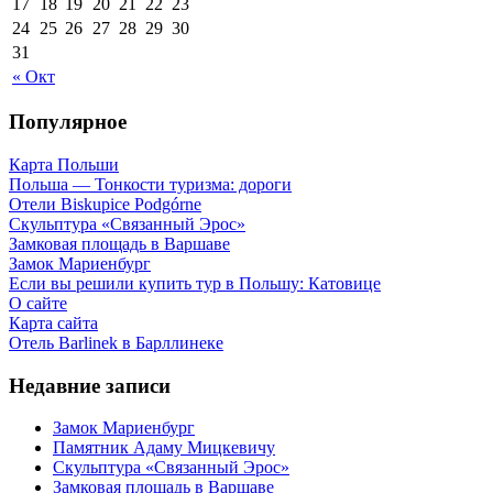
17
18
19
20
21
22
23
24
25
26
27
28
29
30
31
« Окт
Популярное
Карта Польши
Польша — Тонкости туризма: дороги
Отели Biskupice Podgórne
Скульптура «Связанный Эрос»
Замковая площадь в Варшаве
Замок Мариенбург
Если вы решили купить тур в Польшу: Катовице
О сайте
Карта сайта
Отель Barlinek в Барллинеке
Недавние записи
Замок Мариенбург
Памятник Адаму Мицкевичу
Скульптура «Связанный Эрос»
Замковая площадь в Варшаве