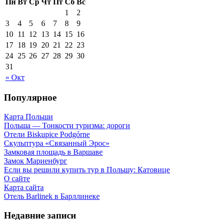
Пн
Вт
Ср
Чт
Пт
Сб
Вс
1
2
3
4
5
6
7
8
9
10
11
12
13
14
15
16
17
18
19
20
21
22
23
24
25
26
27
28
29
30
31
« Окт
Популярное
Карта Польши
Польша — Тонкости туризма: дороги
Отели Biskupice Podgórne
Скульптура «Связанный Эрос»
Замковая площадь в Варшаве
Замок Мариенбург
Если вы решили купить тур в Польшу: Катовице
О сайте
Карта сайта
Отель Barlinek в Барллинеке
Недавние записи