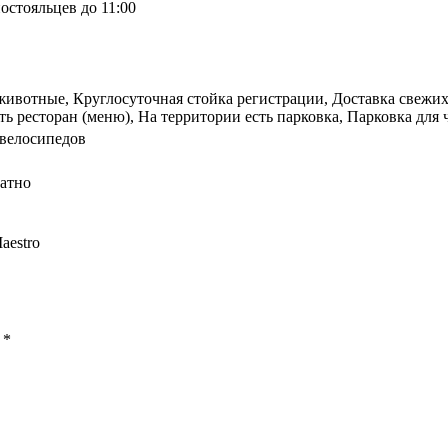
остояльцев до 11:00
вотные, Круглосуточная стойка регистрации, Доставка свежих г
ть ресторан (меню), На территории есть парковка, Парковка для
 велосипедов
латно
aestro
ы
*