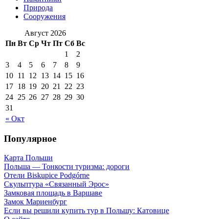
Природа
Сооружения
Август 2026
Пн
Вт
Ср
Чт
Пт
Сб
Вс
1
2
3
4
5
6
7
8
9
10
11
12
13
14
15
16
17
18
19
20
21
22
23
24
25
26
27
28
29
30
31
« Окт
Популярное
Карта Польши
Польша — Тонкости туризма: дороги
Отели Biskupice Podgórne
Скульптура «Связанный Эрос»
Замковая площадь в Варшаве
Замок Мариенбург
Если вы решили купить тур в Польшу: Катовице