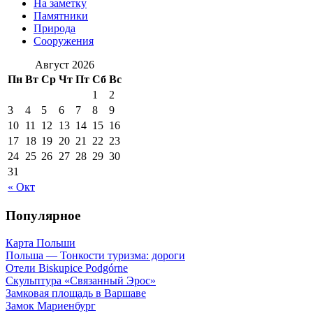
На заметку
Памятники
Природа
Сооружения
Август 2026
Пн
Вт
Ср
Чт
Пт
Сб
Вс
1
2
3
4
5
6
7
8
9
10
11
12
13
14
15
16
17
18
19
20
21
22
23
24
25
26
27
28
29
30
31
« Окт
Популярное
Карта Польши
Польша — Тонкости туризма: дороги
Отели Biskupice Podgórne
Скульптура «Связанный Эрос»
Замковая площадь в Варшаве
Замок Мариенбург