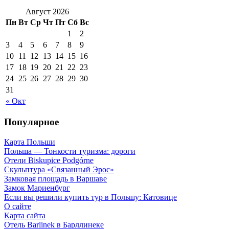
Август 2026
Пн
Вт
Ср
Чт
Пт
Сб
Вс
1
2
3
4
5
6
7
8
9
10
11
12
13
14
15
16
17
18
19
20
21
22
23
24
25
26
27
28
29
30
31
« Окт
Популярное
Карта Польши
Польша — Тонкости туризма: дороги
Отели Biskupice Podgórne
Скульптура «Связанный Эрос»
Замковая площадь в Варшаве
Замок Мариенбург
Если вы решили купить тур в Польшу: Катовице
О сайте
Карта сайта
Отель Barlinek в Барллинеке