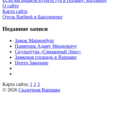
Если вы решили купить тур в Польшу: Катовице
О сайте
Карта сайта
Отель Barlinek в Барллинеке
Недавние записи
Замок Мариенбург
Памятник Адаму Мицкевичу
Скульптура «Связанный Эрос»
Замковая площадь в Варшаве
Центр Закопане
Карта сайта:
1
2
3
© 2026
Сказочная Варшава