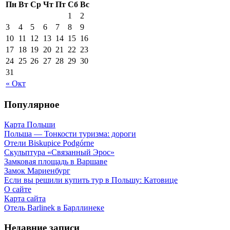
Пн
Вт
Ср
Чт
Пт
Сб
Вс
1
2
3
4
5
6
7
8
9
10
11
12
13
14
15
16
17
18
19
20
21
22
23
24
25
26
27
28
29
30
31
« Окт
Популярное
Карта Польши
Польша — Тонкости туризма: дороги
Отели Biskupice Podgórne
Скульптура «Связанный Эрос»
Замковая площадь в Варшаве
Замок Мариенбург
Если вы решили купить тур в Польшу: Катовице
О сайте
Карта сайта
Отель Barlinek в Барллинеке
Недавние записи