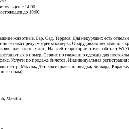
czyk
остояльцев с 14:00
остояльцев до 10:00
ашние животные, Бар, Сад, Терраса, Для некурящих есть отдельн
нения багажа предусмотрены камеры, Оборудовано местами для х
ковка для частных лиц, На всей территории отеля работает Wi-Fi
доставляться в номер, Сервис по глажению одежды для постояль
акс, Услуги по продаже билетов, Индивидуальная регистрация з
ный центр, Массаж, Детская игровая площадка, Бильярд, Караок
по сезонам)
ub, Maestro