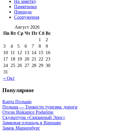
На заметку
Памятники
Природа
Сооружения
Август 2026
Пн
Вт
Ср
Чт
Пт
Сб
Вс
1
2
3
4
5
6
7
8
9
10
11
12
13
14
15
16
17
18
19
20
21
22
23
24
25
26
27
28
29
30
31
« Окт
Популярное
Карта Польши
Польша — Тонкости туризма: дороги
Отели Biskupice Podgórne
Скульптура «Связанный Эрос»
Замковая площадь в Варшаве
Замок Мариенбург