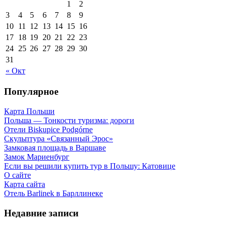
1
2
3
4
5
6
7
8
9
10
11
12
13
14
15
16
17
18
19
20
21
22
23
24
25
26
27
28
29
30
31
« Окт
Популярное
Карта Польши
Польша — Тонкости туризма: дороги
Отели Biskupice Podgórne
Скульптура «Связанный Эрос»
Замковая площадь в Варшаве
Замок Мариенбург
Если вы решили купить тур в Польшу: Катовице
О сайте
Карта сайта
Отель Barlinek в Барллинеке
Недавние записи