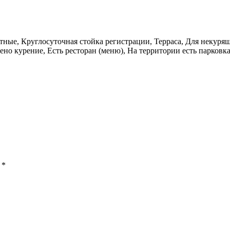
ые, Круглосуточная стойка регистрации, Терраса, Для некурящи
ено курение, Есть ресторан (меню), На территории есть парковк
ы
*