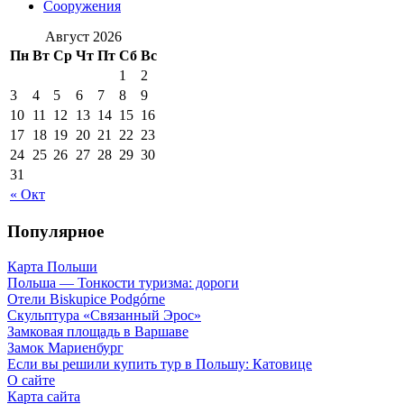
Сооружения
Август 2026
Пн
Вт
Ср
Чт
Пт
Сб
Вс
1
2
3
4
5
6
7
8
9
10
11
12
13
14
15
16
17
18
19
20
21
22
23
24
25
26
27
28
29
30
31
« Окт
Популярное
Карта Польши
Польша — Тонкости туризма: дороги
Отели Biskupice Podgórne
Скульптура «Связанный Эрос»
Замковая площадь в Варшаве
Замок Мариенбург
Если вы решили купить тур в Польшу: Катовице
О сайте
Карта сайта