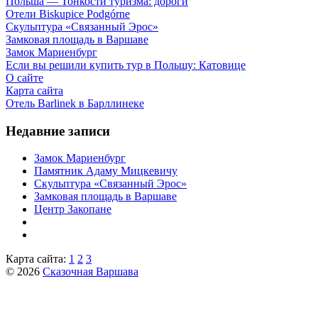
Польша — Тонкости туризма: дороги
Отели Biskupice Podgórne
Скульптура «Связанный Эрос»
Замковая площадь в Варшаве
Замок Мариенбург
Если вы решили купить тур в Польшу: Катовице
О сайте
Карта сайта
Отель Barlinek в Барллинеке
Недавние записи
Замок Мариенбург
Памятник Адаму Мицкевичу
Скульптура «Связанный Эрос»
Замковая площадь в Варшаве
Центр Закопане
Карта сайта:
1
2
3
© 2026
Сказочная Варшава