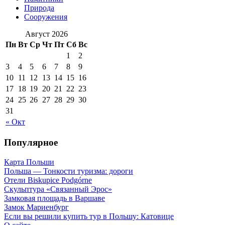
Природа
Сооружения
Август 2026
Пн
Вт
Ср
Чт
Пт
Сб
Вс
1
2
3
4
5
6
7
8
9
10
11
12
13
14
15
16
17
18
19
20
21
22
23
24
25
26
27
28
29
30
31
« Окт
Популярное
Карта Польши
Польша — Тонкости туризма: дороги
Отели Biskupice Podgórne
Скульптура «Связанный Эрос»
Замковая площадь в Варшаве
Замок Мариенбург
Если вы решили купить тур в Польшу: Катовице