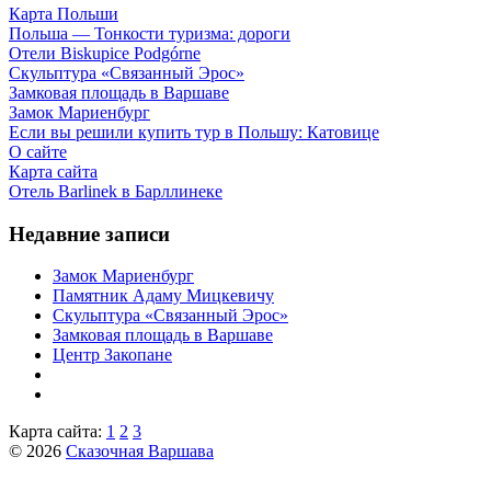
Карта Польши
Польша — Тонкости туризма: дороги
Отели Biskupice Podgórne
Скульптура «Связанный Эрос»
Замковая площадь в Варшаве
Замок Мариенбург
Если вы решили купить тур в Польшу: Катовице
О сайте
Карта сайта
Отель Barlinek в Барллинеке
Недавние записи
Замок Мариенбург
Памятник Адаму Мицкевичу
Скульптура «Связанный Эрос»
Замковая площадь в Варшаве
Центр Закопане
Карта сайта:
1
2
3
© 2026
Сказочная Варшава