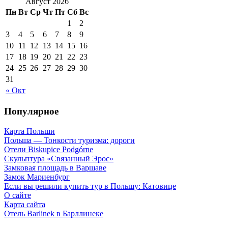
Август 2026
Пн
Вт
Ср
Чт
Пт
Сб
Вс
1
2
3
4
5
6
7
8
9
10
11
12
13
14
15
16
17
18
19
20
21
22
23
24
25
26
27
28
29
30
31
« Окт
Популярное
Карта Польши
Польша — Тонкости туризма: дороги
Отели Biskupice Podgórne
Скульптура «Связанный Эрос»
Замковая площадь в Варшаве
Замок Мариенбург
Если вы решили купить тур в Польшу: Катовице
О сайте
Карта сайта
Отель Barlinek в Барллинеке