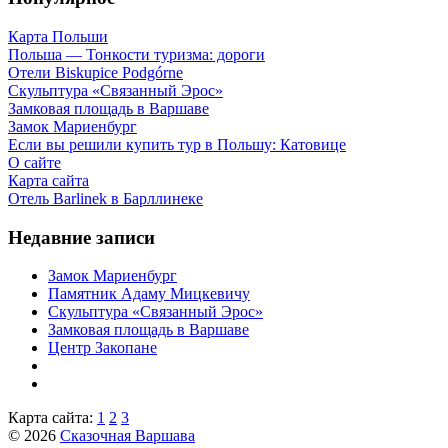
Карта Польши
Польша — Тонкости туризма: дороги
Отели Biskupice Podgórne
Скульптура «Связанный Эрос»
Замковая площадь в Варшаве
Замок Мариенбург
Если вы решили купить тур в Польшу: Катовице
О сайте
Карта сайта
Отель Barlinek в Барллинеке
Недавние записи
Замок Мариенбург
Памятник Адаму Мицкевичу
Скульптура «Связанный Эрос»
Замковая площадь в Варшаве
Центр Закопане
Карта сайта:
1
2
3
© 2026
Сказочная Варшава