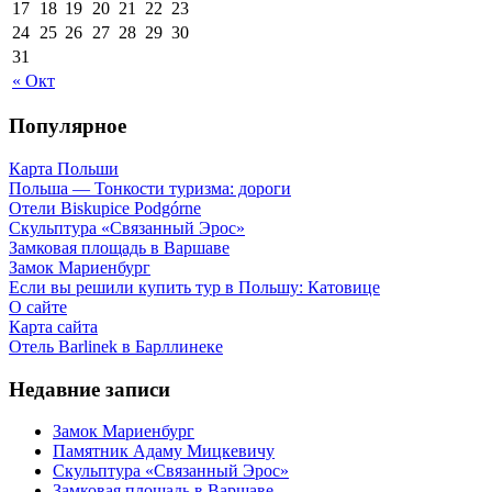
17
18
19
20
21
22
23
24
25
26
27
28
29
30
31
« Окт
Популярное
Карта Польши
Польша — Тонкости туризма: дороги
Отели Biskupice Podgórne
Скульптура «Связанный Эрос»
Замковая площадь в Варшаве
Замок Мариенбург
Если вы решили купить тур в Польшу: Катовице
О сайте
Карта сайта
Отель Barlinek в Барллинеке
Недавние записи
Замок Мариенбург
Памятник Адаму Мицкевичу
Скульптура «Связанный Эрос»
Замковая площадь в Варшаве