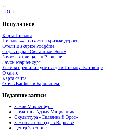
31
« Окт
Популярное
Карта Польши
Польша — Тонкости туризма: дороги
Отели Biskupice Podgórne
Скульптура «Связанный Эрос»
Замковая площадь в Варшаве
Замок Мариенбург
Если вы решили купить тур в Польшу: Катовице
О сайте
Карта сайта
Отель Barlinek в Барллинеке
Недавние записи
Замок Мариенбург
Памятник Адаму Мицкевичу
Скульптура «Связанный Эрос»
Замковая площадь в Варшаве
Центр Закопане