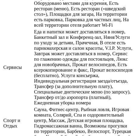
Оборудовано местами для курения, Есть
ресторан (меню), Есть ресторан («шведский
стол»), Площадки для загара, На территории
есть парковка, Парковка для частных лиц, На
всей территории отеля работает Wi-Fi
Еда и напитки может доставляться в номер,
Банкетный зал и Конференц-зал, Няня/Услуги
по уходу за детьми, Прачечная, В отеле есть
парикмахерская и салон красоты, V.I.P. Услуги,
Завтрак может доставляться в номер, Сервис
по глажению одежды для постояльцев, Люкс
для новобрачных, Прокат велосипедов, Есть
Сервисы
ксерокопирование и факс, Прокат велосипедов
(бесплатно), Услуги консьержа,
Индивидуальная регистрация заезда/отъезда,
Трансфер (за дополнительную плату),
Специальные диетические меню (по запросу),
Трансфер от/до аэропорта (платный),
Ежедневная уборка номера
Сауна, Фитнес-центр, Рыбная ловля, Игровая
комната, Солярий, Спа и оздоровительный
Спорт и
центр, Массаж, Детская игровая площадка,
Отдых
Гидромассажная ванна, Возможны прогулки
по территории, Барбекю, Велоспорт, Турецкая