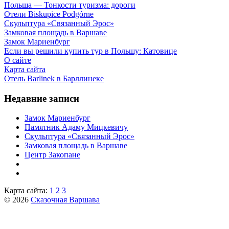
Польша — Тонкости туризма: дороги
Отели Biskupice Podgórne
Скульптура «Связанный Эрос»
Замковая площадь в Варшаве
Замок Мариенбург
Если вы решили купить тур в Польшу: Катовице
О сайте
Карта сайта
Отель Barlinek в Барллинеке
Недавние записи
Замок Мариенбург
Памятник Адаму Мицкевичу
Скульптура «Связанный Эрос»
Замковая площадь в Варшаве
Центр Закопане
Карта сайта:
1
2
3
© 2026
Сказочная Варшава