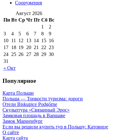
Сооружения
Август 2026
Пн
Вт
Ср
Чт
Пт
Сб
Вс
1
2
3
4
5
6
7
8
9
10
11
12
13
14
15
16
17
18
19
20
21
22
23
24
25
26
27
28
29
30
31
« Окт
Популярное
Карта Польши
Польша — Тонкости туризма: дороги
Отели Biskupice Podgórne
Скульптура «Связанный Эрос»
Замковая площадь в Варшаве
Замок Мариенбург
Если вы решили купить тур в Польшу: Катовице
О сайте
Карта сайта